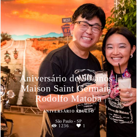
Aniversário de 50 anos |
Maison Saint Germain |
Rodolfo Matoba
ANIVERSÁRIO ADULTO
São Paulo - SP
1236
1