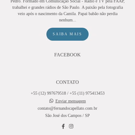
Pedro. Formado em Comunicação Social - Rádio e TV pela FAAP,
trabalhei e grandes rádios de São Paulo. A paixão pela fotografia
veio após o nascimento da Camila. Papai babão não perdia
nenhum...
SAIBA MAIS
FACEBOOK
CONTATO
+55 (12) 997679518 / +55 (11) 975413453
Enviar mensagem
contato@fernandocapellato.com.br
São José dos Campos / SP