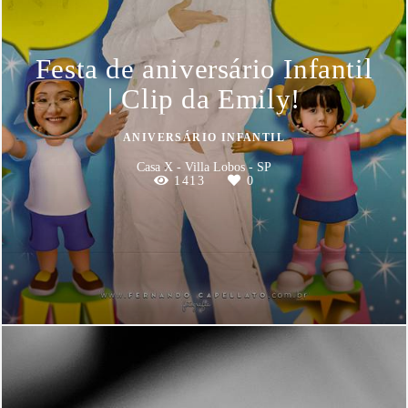
Festa de aniversário Infantil
| Clip da Emily!
ANIVERSÁRIO INFANTIL
Casa X - Villa Lobos - SP
1413
0