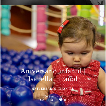
Aniversário infantil |
Isabella | 1 ano!
ANIVERSÁRIO INFANTIL
São Paulo - SP
1114
0