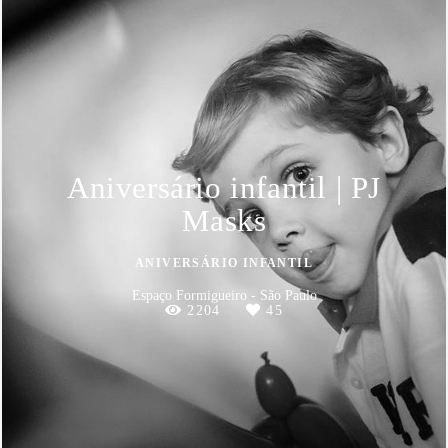
Aniversário infantil | PJ
Masks
ANIVERSÁRIO INFANTIL
Espaço Formigueiro - São Paulo
2204
45