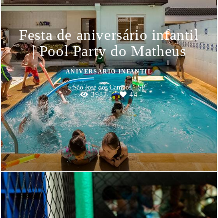
Festa de aniversário infantil
| Pool Party do Matheus
ANIVERSÁRIO INFANTIL
São José dos Campos - SP
3987
44