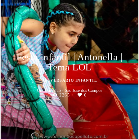
Festa infantil | Antonella |
Tema LOL
ANIVERSÁRIO INFANTIL
Uni Uni Club - São José dos Campos
2265
0