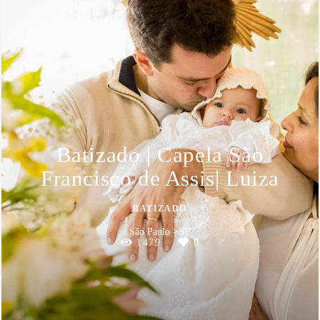
Batizado | Capela São
Francisco de Assis| Luiza
BATIZADO
São Paulo - SP
1479
0