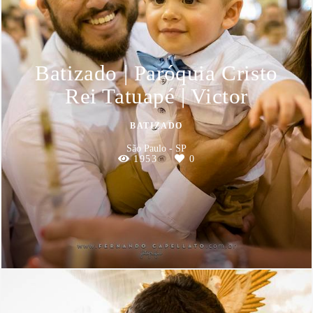
Batizado | Paróquia Cristo
Rei Tatuapé | Victor
BATIZADO
São Paulo - SP
1953
0