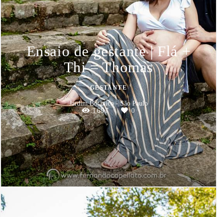
Ensaio de gestante | Flá +
Thi = Thomas
GESTANTE
Jardim Botânico - São Paulo
1697
0