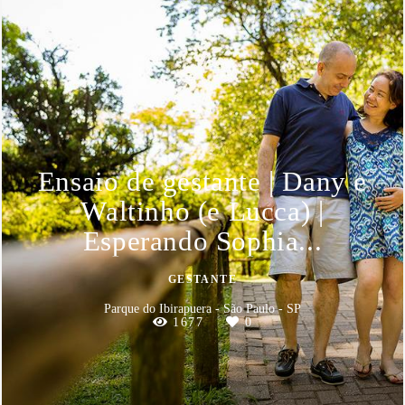
Ensaio de gestante | Dany e
Waltinho (e Lucca) |
Esperando Sophia...
GESTANTE
Parque do Ibirapuera - São Paulo - SP
1677
0