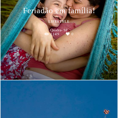
Feriadão em família!
LIFESTYLE
Quadra- SP
1149
0