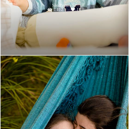
São Paulo - SP
1412
11