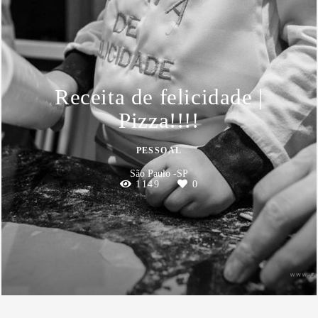
Receita de felicidade |
Pizza!!!!
PESSOAL
São Paulo -SP
1149
0